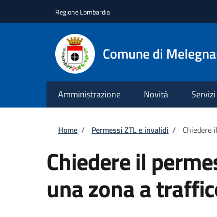
Salta al contenuto principale
Skip to footer content
Regione Lombardia
Comune di Melegn
Amministrazione
Novità
Servizi
Briciole di pane
Home
/
Permessi ZTL e invalidi
/
Chiedere i
Chiedere il permes
una zona a traffic