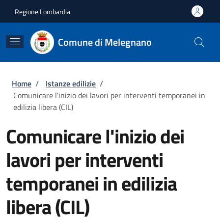
Salta al contenuto principale
Skip to footer content
Regione Lombardia
Comune di Melegnano
Briciole di pane
Home
/
Istanze edilizie
/
Comunicare l'inizio dei lavori per interventi temporanei in
edilizia libera (CIL)
Comunicare l'inizio dei
lavori per interventi
temporanei in edilizia
libera (CIL)