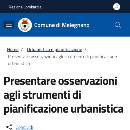
Salta al contenuto principale
Skip to footer content
Regione Lombardia
Comune di Melegnano
Briciole di pane
Home
/
Urbanistica e pianificazione
/
Presentare osservazioni agli strumenti di pianificazione
urbanistica
Presentare osservazioni
agli strumenti di
pianificazione urbanistica
Condividi