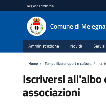
Salta al contenuto principale
Skip to footer content
Regione Lombardia
Comune di Melegn
Amministrazione
Novità
Servizi
Briciole di pane
Home
/
Tempo libero, sport e cultura
/
Iscr
Iscriversi all'alb
associazioni