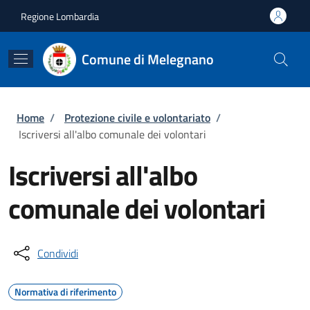
Salta al contenuto principale
Skip to footer content
Regione Lombardia
Comune di Melegnano
Briciole di pane
Home
/
Protezione civile e volontariato
/
Iscriversi all'albo comunale dei volontari
Iscriversi all'albo
comunale dei volontari
Condividi
Normativa di riferimento