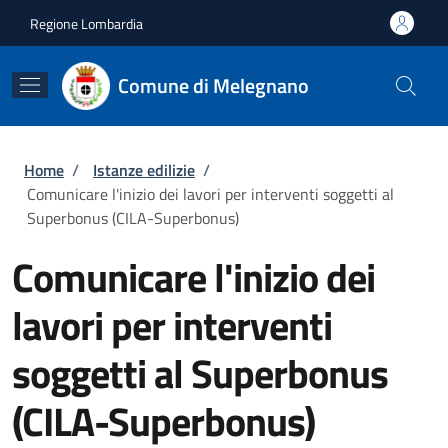
Salta al contenuto principale
Skip to footer content
Regione Lombardia
Comune di Melegnano
Briciole di pane
Home
/
Istanze edilizie
/
Comunicare l'inizio dei lavori per interventi soggetti al
Superbonus (CILA-Superbonus)
Comunicare l'inizio dei
lavori per interventi
soggetti al Superbonus
(CILA-Superbonus)