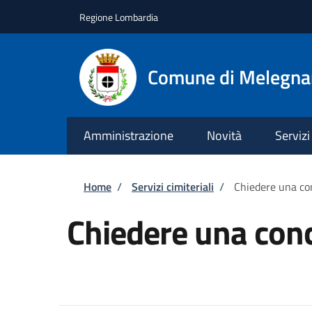
Salta al contenuto principale
Skip to footer content
Regione Lombardia
Comune di Melegn
Amministrazione
Novità
Servizi
Briciole di pane
Home
/
Servizi cimiteriali
/
Chiedere una con
Chiedere una conc