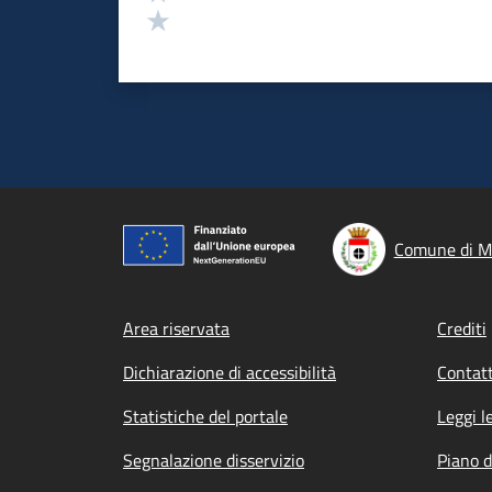
Valuta 1 stelle su 5
Comune di M
Footer menu
Area riservata
Crediti
Dichiarazione di accessibilità
Contatt
Statistiche del portale
Leggi l
Segnalazione disservizio
Piano d