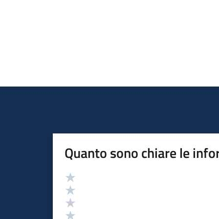
Quanto sono chiare le info
Valutazione
Valuta 5 stelle su 5
Valuta 4 stelle su 5
Valuta 3 stelle su 5
Valuta 2 stelle su 5