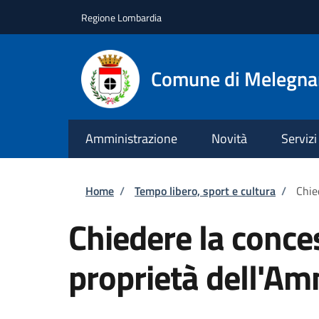
Salta al contenuto principale
Skip to footer content
Regione Lombardia
Comune di Melegn
Amministrazione
Novità
Servizi
Briciole di pane
Home
/
Tempo libero, sport e cultura
/
Chie
Chiedere la conces
proprietà dell'Am