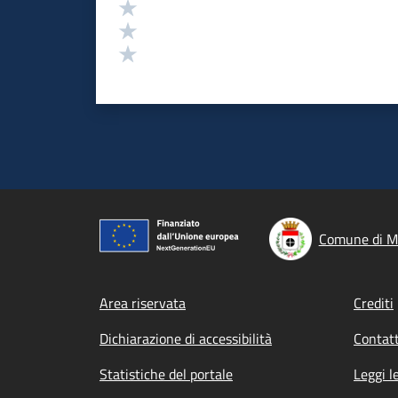
Valuta 3 stelle su 5
Valuta 2 stelle su 5
Valuta 1 stelle su 5
Comune di M
Footer menu
Area riservata
Crediti
Dichiarazione di accessibilità
Contatt
Statistiche del portale
Leggi l