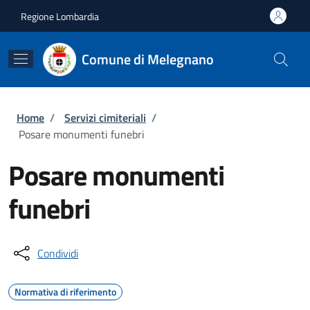
Salta al contenuto principale
Skip to footer content
Regione Lombardia
Comune di Melegnano
Briciole di pane
Home
/
Servizi cimiteriali
/
Posare monumenti funebri
Posare monumenti
funebri
Condividi
Normativa di riferimento