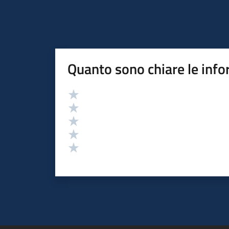
Quanto sono chiare le info
Valutazione
Valuta 5 stelle su 5
Valuta 4 stelle su 5
Valuta 3 stelle su 5
Valuta 2 stelle su 5
Valuta 1 stelle su 5