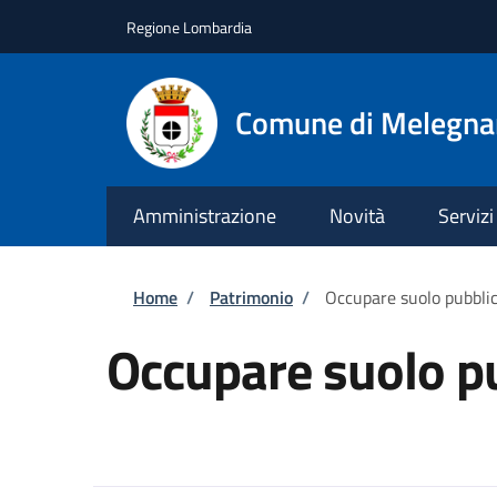
Salta al contenuto principale
Skip to footer content
Regione Lombardia
Comune di Melegn
Amministrazione
Novità
Servizi
Briciole di pane
Home
/
Patrimonio
/
Occupare suolo pubbli
Occupare suolo p