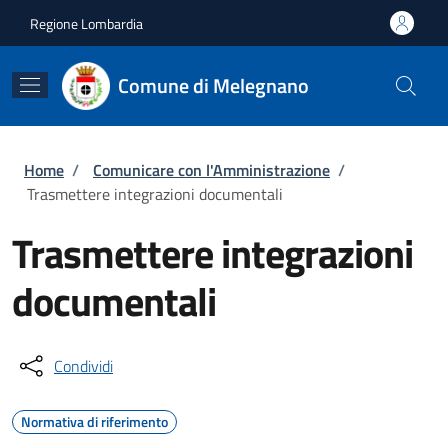
Salta al contenuto principale
Skip to footer content
Regione Lombardia
Comune di Melegnano
Briciole di pane
Home
/
Comunicare con l'Amministrazione
/
Trasmettere integrazioni documentali
Trasmettere integrazioni
documentali
Condividi
Normativa di riferimento