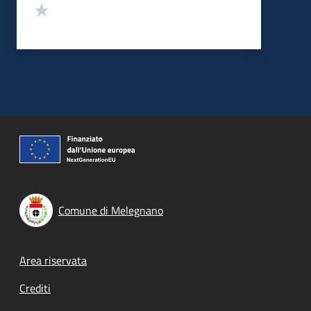
Valuta 1 stelle su 5
Comune di Melegnano
Footer menu
Area riservata
Crediti