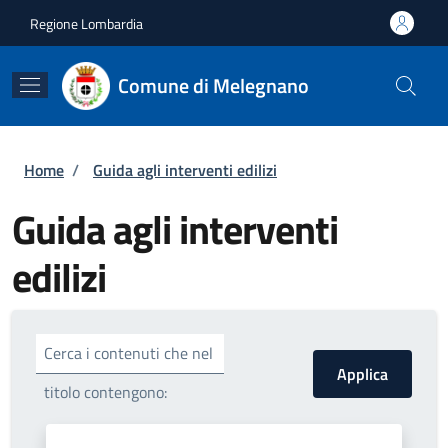
Salta al contenuto principale
Skip to footer content
Regione Lombardia
Comune di Melegnano
Briciole di pane
Home
/
Guida agli interventi edilizi
Guida agli interventi
edilizi
Cerca i contenuti che nel
titolo contengono: