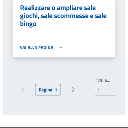
Realizzare o ampliare sale
giochi, sale scommesse e sale
bingo
VAI ALLA PAGINA
Write th
Vai a…
Pagina
1
Pagina precedente
Pagina attuale
Prossima pagina