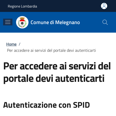
Salta al contenuto principale
Skip to footer content
Regione Lombardia
Comune di Melegnano
Briciole di pane
Home
/
Per accedere ai servizi del portale devi autenticarti
Per accedere ai servizi del
portale devi autenticarti
Autenticazione con SPID