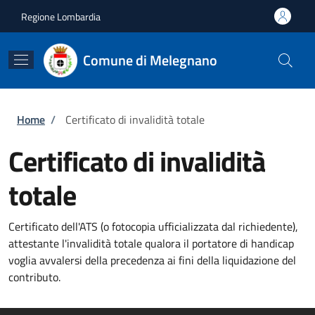
Salta al contenuto principale
Skip to footer content
Regione Lombardia
Comune di Melegnano
Briciole di pane
Home
/
Certificato di invalidità totale
Certificato di invalidità
totale
Certificato dell'ATS (o fotocopia ufficializzata dal richiedente),
attestante l'invalidità totale qualora il portatore di handicap
voglia avvalersi della precedenza ai fini della liquidazione del
contributo.