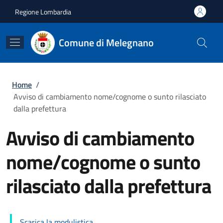
Salta al contenuto principale
Skip to footer content
Regione Lombardia
Comune di Melegnano
Briciole di pane
Home
/
Avviso di cambiamento nome/cognome o sunto rilasciato
dalla prefettura
Avviso di cambiamento
nome/cognome o sunto
rilasciato dalla prefettura
Scarica la modulistica