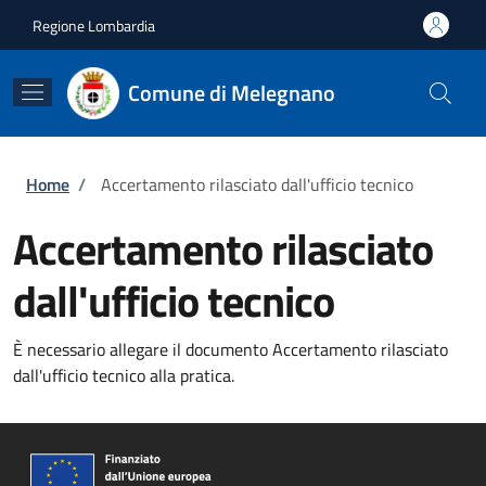
Salta al contenuto principale
Skip to footer content
Regione Lombardia
Comune di Melegnano
Briciole di pane
Home
/
Accertamento rilasciato dall'ufficio tecnico
Accertamento rilasciato
dall'ufficio tecnico
È necessario allegare il documento Accertamento rilasciato
dall'ufficio tecnico alla pratica.