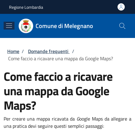
Salta al contenuto principale
Skip to footer content
Regione Lombardia
Comune di Melegnano
Briciole di pane
Home
/
Domande frequenti
/
Come faccio a ricavare una mappa da Google Maps?
Come faccio a ricavare
una mappa da Google
Maps?
Per creare una mappa ricavata da
G
oogle Maps da allegare a
una pratica devi seguire questi semplici passaggi: