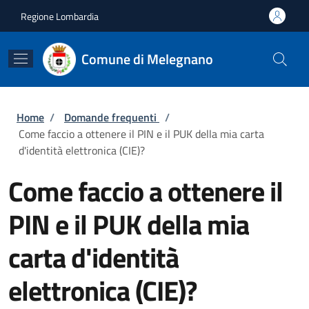
Salta al contenuto principale
Skip to footer content
Regione Lombardia
Comune di Melegnano
Briciole di pane
Home
/
Domande frequenti
/
Come faccio a ottenere il PIN e il PUK della mia carta
d'identità elettronica (CIE)?
Come faccio a ottenere il
PIN e il PUK della mia
carta d'identità
elettronica (CIE)?