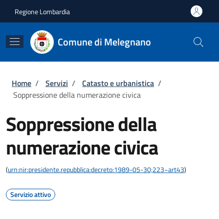
Salta al contenuto principale
Skip to footer content
Regione Lombardia
Comune di Melegnano
Briciole di pane
Home
/
Servizi
/
Catasto e urbanistica
/
Soppressione della numerazione civica
Soppressione della
numerazione civica
(
urn:nir:presidente.repubblica:decreto:1989-05-30;223~art43
)
Servizio attivo