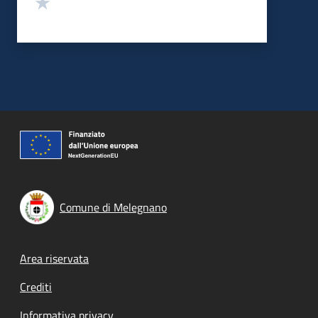
Valuta 1 stelle su 5
Comune di Melegnano
Footer menu
Area riservata
Crediti
Informativa privacy