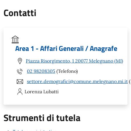
Contatti
Area 1 - Affari Generali / Anagrafe
Piazza Risorgimento, 1 20077 Melegnano (MI)
02 98208305
(Telefono)
settore.demografici@comune.melegnano.mi.it
(
Lorenza
Lubatti
Strumenti di tutela