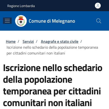
Salta al contenuto principale
Skip to footer content
Regione Lombardia
Comune di Melegnano
Briciole di pane
Home
/
Servizi
/
Anagrafe e stato civile
/
Iscrizione nello schedario della popolazione temporanea
per cittadini comunitari non italiani
Iscrizione nello schedario
della popolazione
temporanea per cittadini
comunitari non italiani