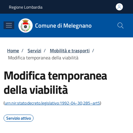
Salta al contenuto principale
Skip to footer content
Regione Lombardia
Comune di Melegnano
Briciole di pane
Home
/
Servizi
/
Mobilità e trasporti
/
Modifica temporanea della viabilità
Modifica temporanea
della viabilità
(
urn:nir:stato:decreto.legislativo:1992-04-30;285~art5
)
Servizio attivo