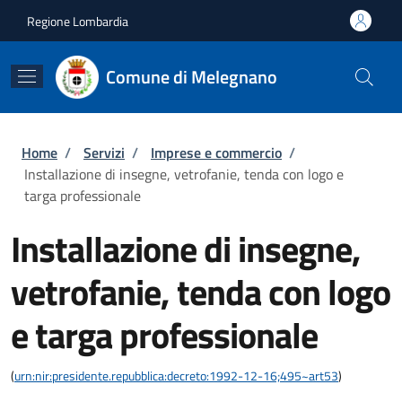
Salta al contenuto principale
Skip to footer content
Regione Lombardia
Comune di Melegnano
Briciole di pane
Home
/
Servizi
/
Imprese e commercio
/
Installazione di insegne, vetrofanie, tenda con logo e
targa professionale
Installazione di insegne,
vetrofanie, tenda con logo
e targa professionale
(
urn:nir:presidente.repubblica:decreto:1992-12-16;495~art53
)