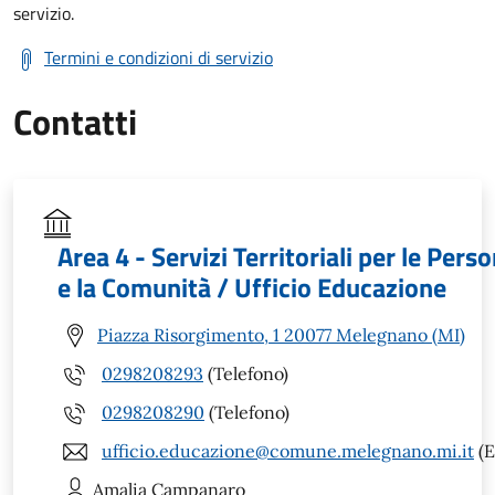
servizio.
Termini e condizioni di servizio
Contatti
Area 4 - Servizi Territoriali per le Pers
e la Comunità / Ufficio Educazione
Piazza Risorgimento, 1 20077 Melegnano (MI)
0298208293
(Telefono)
0298208290
(Telefono)
ufficio.educazione@comune.melegnano.mi.it
(E
Amalia
Campanaro