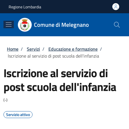
Salta al contenuto principale
Skip to footer content
Regione Lombardia
Comune di Melegnano
Briciole di pane
Home
/
Servizi
/
Educazione e formazione
/
Iscrizione al servizio di post scuola dell'infanzia
Iscrizione al servizio di
post scuola dell'infanzia
(-)
Servizio attivo