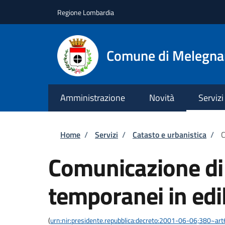
Salta al contenuto principale
Skip to footer content
Regione Lombardia
Comune di Melegn
Amministrazione
Novità
Servizi
Briciole di pane
Home
/
Servizi
/
Catasto e urbanistica
/
C
Comunicazione di i
temporanei in edili
(
urn:nir:presidente.repubblica:decreto:2001-06-06;380~art