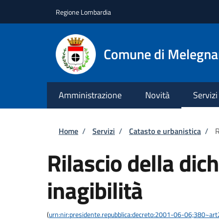
Salta al contenuto principale
Skip to footer content
Regione Lombardia
Comune di Melegn
Amministrazione
Novità
Servizi
Briciole di pane
Home
/
Servizi
/
Catasto e urbanistica
/
R
Rilascio della dic
inagibilità
(
urn:nir:presidente.repubblica:decreto:2001-06-06;380~ar