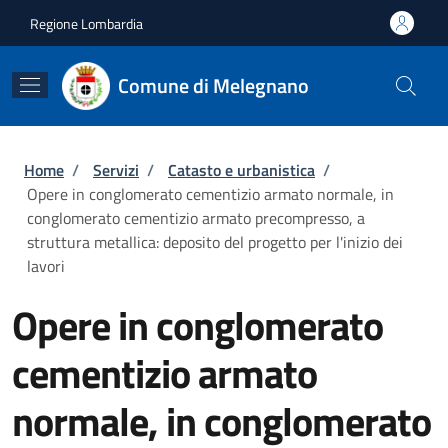
Salta al contenuto principale
Skip to footer content
Regione Lombardia
Comune di Melegnano
Briciole di pane
Home
/
Servizi
/
Catasto e urbanistica
/
Opere in conglomerato cementizio armato normale, in
conglomerato cementizio armato precompresso, a
struttura metallica: deposito del progetto per l'inizio dei
lavori
Opere in conglomerato
cementizio armato
normale, in conglomerato