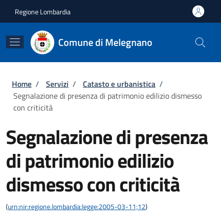
Salta al contenuto principale
Skip to footer content
Regione Lombardia
Comune di Melegnano
Briciole di pane
Home
/
Servizi
/
Catasto e urbanistica
/
Segnalazione di presenza di patrimonio edilizio dismesso
con criticità
Segnalazione di presenza
di patrimonio edilizio
dismesso con criticità
(
urn:nir:regione.lombardia:legge:2005-03-11;12
)