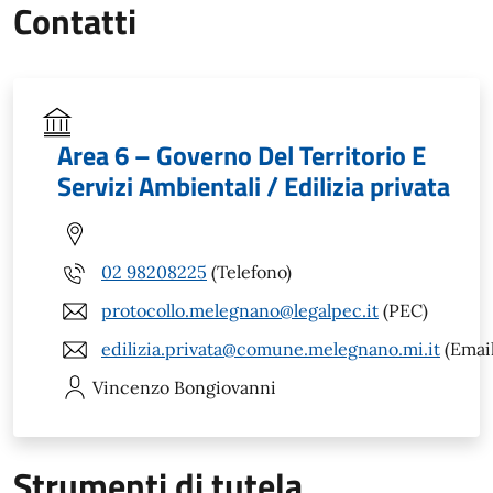
Contatti
Area 6 – Governo Del Territorio E
Servizi Ambientali / Edilizia privata
02 98208225
(Telefono)
protocollo.melegnano@legalpec.it
(PEC)
edilizia.privata@comune.melegnano.mi.it
(Email
Vincenzo
Bongiovanni
Strumenti di tutela