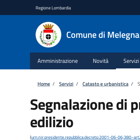
Salta al contenuto principale
Skip to footer content
Regione Lombardia
Comune di Melegn
Amministrazione
Novità
Servizi
Briciole di pane
Home
/
Servizi
/
Catasto e urbanistica
/
S
Segnalazione di 
edilizio
(
urn:nir:presidente.repubblica:decreto:2001-06-06;380~ar