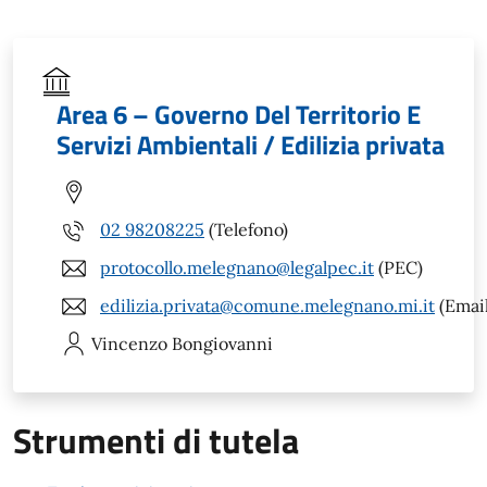
Area 6 – Governo Del Territorio E
Servizi Ambientali / Edilizia privata
02 98208225
(Telefono)
protocollo.melegnano@legalpec.it
(PEC)
edilizia.privata@comune.melegnano.mi.it
(Email
Vincenzo
Bongiovanni
Strumenti di tutela