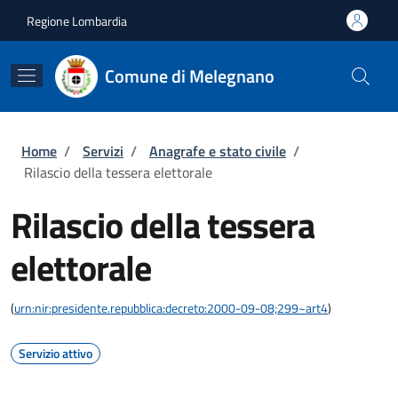
Salta al contenuto principale
Skip to footer content
Regione Lombardia
Comune di Melegnano
Briciole di pane
Home
/
Servizi
/
Anagrafe e stato civile
/
Rilascio della tessera elettorale
Rilascio della tessera
elettorale
(
urn:nir:presidente.repubblica:decreto:2000-09-08;299~art4
)
Servizio attivo