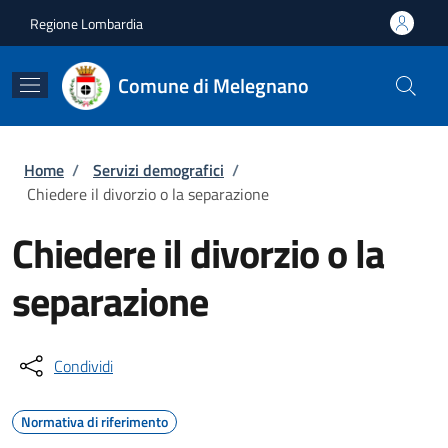
Salta al contenuto principale
Skip to footer content
Regione Lombardia
Comune di Melegnano
Briciole di pane
Home
/
Servizi demografici
/
Chiedere il divorzio o la separazione
Chiedere il divorzio o la
separazione
Condividi
Normativa di riferimento