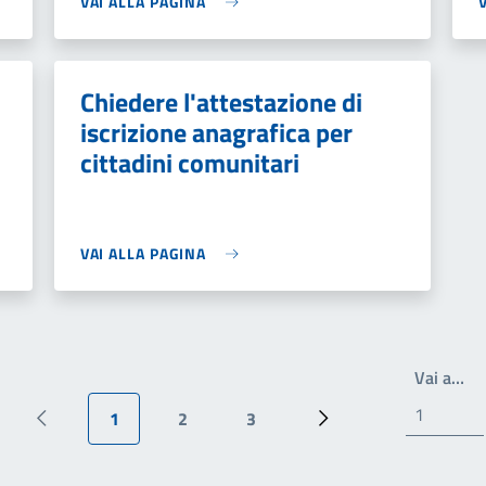
VAI ALLA PAGINA
Chiedere l'attestazione di
iscrizione anagrafica per
cittadini comunitari
VAI ALLA PAGINA
Wr
Vai a…
1
2
3
Pagina precedente
Pagina attuale
Pagina
Pagina
Prossima pagina