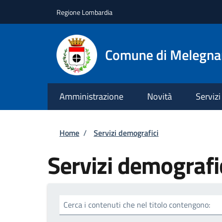
Salta al contenuto principale
Skip to footer content
Regione Lombardia
Comune di Melegn
Amministrazione
Novità
Servizi
Briciole di pane
Home
/
Servizi demografici
Servizi demografi
Cerca i contenuti che nel titolo contengono: