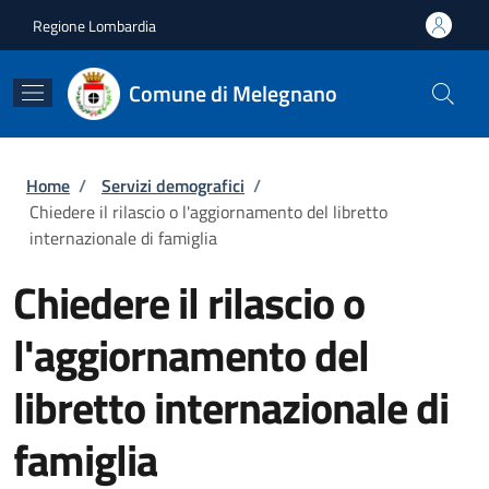
Salta al contenuto principale
Skip to footer content
Regione Lombardia
Comune di Melegnano
Briciole di pane
Home
/
Servizi demografici
/
Chiedere il rilascio o l'aggiornamento del libretto
internazionale di famiglia
Chiedere il rilascio o
l'aggiornamento del
libretto internazionale di
famiglia