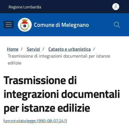
Salta al contenuto principale
Skip to footer content
Regione Lombardia
Comune di Melegnano
Briciole di pane
Home
/
Servizi
/
Catasto e urbanistica
/
Trasmissione di integrazioni documentali per istanze
edilizie
Trasmissione di
integrazioni documentali
per istanze edilizie
(
urn:nir:stato:legge:1990-08-07;241
)