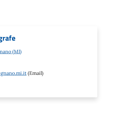
agrafe
gnano (MI)
gnano.mi.it
(Email)