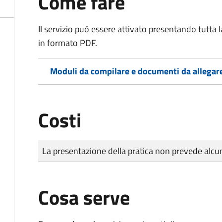
Come fare
Il servizio può essere attivato presentando tutta
in formato PDF.
Moduli da compilare e documenti da allegar
Costi
Tipo di pagamento
Importo
La presentazione della pratica non prevede al
Cosa serve