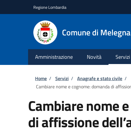
Salta al contenuto principale
Skip to footer content
Regione Lombardia
Comune di Melegn
Amministrazione
Novità
Servizi
Briciole di pane
Home
/
Servizi
/
Anagrafe e stato civile
/
Cambiare nome e cognome: domanda di affission
Cambiare nome e
di affissione dell’