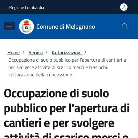
Salta al contenuto principale
Skip to footer content
Regione Lombardia
Comune di Melegnano
Briciole di pane
Home
/
Servizi
/
Autorizzazioni
/
Occupazione di suolo pubblico per l'apertura di cantieri e
per svolgere attività di scarico merci e traslochi:
volturazione della concessione
Occupazione di suolo
pubblico per l'apertura di
cantieri e per svolgere
attività di scarico merci e